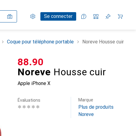
Paramètres
Compte client
Listes de comparaison
Listes d'envies
Panier
Se connecter
Coque pour téléphone portable
Noreve Housse cuir
CHF
88.90
Noreve
Housse cuir
Apple iPhone X
Marque
Évaluations
Plus de produits
Noreve