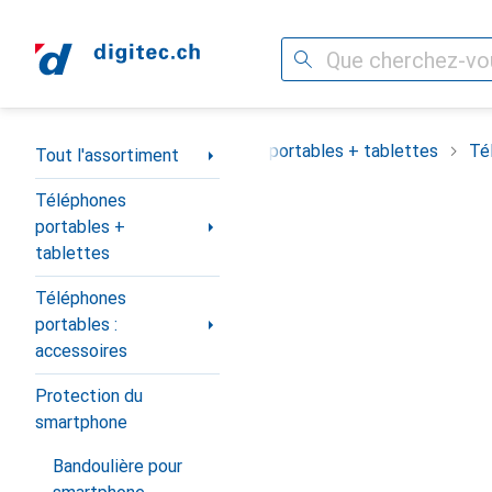
Recherche
Navigation par catégorie
Tout l'assortiment
Téléphones portables + tablettes
Té
Tout l'assortiment
Téléphones
portables +
tablettes
Téléphones
portables :
accessoires
Protection du
smartphone
Bandoulière pour