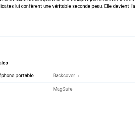
icates lui confèrent une véritable seconde peau. Elle devient l'
e smartphone. Reconnaît internationalement pour ses produits de
oix fiable pour une clientèle exigeante.
ales
i
éphone portable
Backcover
MagSafe