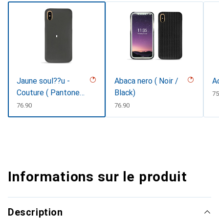
Jaune soul??u -
Abaca nero ( Noir /
A
Couture ( Pantone
Black)
C
75
#F3B934 )
CHF
76.90
CHF
76.90
Informations sur le produit
Description