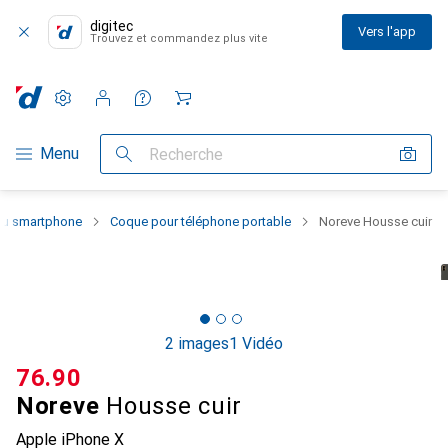
digitec
Vers l'app
Trouvez et commandez plus vite
Paramètres
Compte client
Listes de comparaison
Listes d'envies
Panier
Navigation par catégorie
Menu
Recherche
 du smartphone
Coque pour téléphone portable
Noreve Housse cuir
2 images
1 Vidéo
CHF
76.90
Noreve
Housse cuir
Apple iPhone X