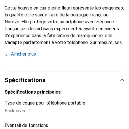
Cette housse en cuir pleine fleur représente les exigences,
la qualité et le savoir-faire de la boutique française
Noreve. Elle protège votre smartphone avec élégance.
Conçue par des artisans expérimentés ayant des années
d'expérience dans la fabrication de maroquinerie, elle
s'adapte parfaitement à votre téléphone. Sur mesure, ses
courbes raffinées lui confèrent une véritable seconde peau.
Afficher plus
Elle devient l'accessoire chic et indispensable pour votre
smartphone. La marque Noreve est reconnue
internationalement pour ses produits de haute qualité et
constitue un choix fiable pour une clientèle exigeante.
Spécifications
Spécifications principales
Type de coque pour téléphone portable
i
Backcover
Éventail de fonctions