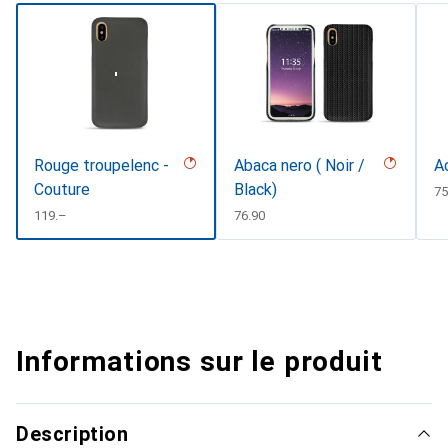
Rouge troupelenc -
Abaca nero ( Noir /
A
Couture
Black)
C
75
CHF
119.–
CHF
76.90
Informations sur le produit
Description