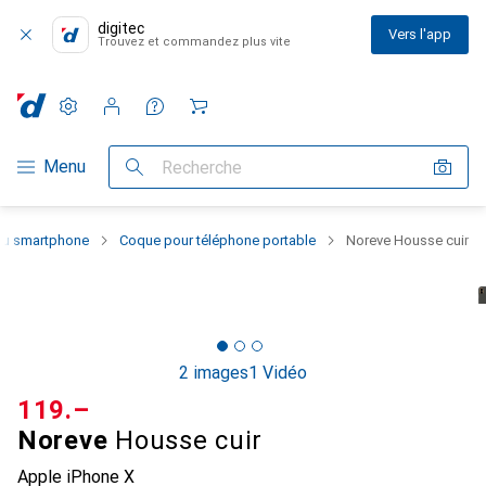
digitec
Vers l'app
Trouvez et commandez plus vite
Paramètres
Compte client
Listes de comparaison
Listes d'envies
Panier
Navigation par catégorie
Menu
Recherche
 du smartphone
Coque pour téléphone portable
Noreve Housse cuir
2 images
1 Vidéo
CHF
119.–
Noreve
Housse cuir
Apple iPhone X