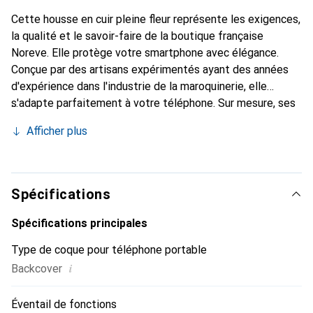
Cette housse en cuir pleine fleur représente les exigences,
la qualité et le savoir-faire de la boutique française
Noreve. Elle protège votre smartphone avec élégance.
Conçue par des artisans expérimentés ayant des années
d'expérience dans l'industrie de la maroquinerie, elle
s'adapte parfaitement à votre téléphone. Sur mesure, ses
courbes délicates lui confèrent une véritable seconde
Afficher plus
peau. Elle devient l'accessoire chic et indispensable pour
votre smartphone. Reconnaître internationalement pour
ses produits de haute qualité, la marque Noreve est un
choix fiable pour une clientèle exigeante.
Spécifications
Spécifications principales
Type de coque pour téléphone portable
i
Backcover
Éventail de fonctions