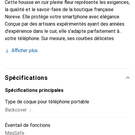
Cette housse en cuir pleine fleur représente les exigences,
la qualité et le savoir-faire de la boutique française
Noreve. Elle protège votre smartphone avec élégance.
Conçue par des artisans expérimentés ayant des années
d'expérience dans le cuir, elle s'adapte parfaitement à
votre téléphone. Sur mesure, ses courbes délicates
offrent une véritable seconde peau. Elle devient un
Afficher plus
accessoire chic et indispensable pour votre smartphone.
La marque Noreve est reconnue internationalement pour
ses produits de haute qualité et constitue un choix fiable
pour une clientèle exigeante.
Spécifications
Spécifications principales
Type de coque pour téléphone portable
i
Backcover
Éventail de fonctions
MagSafe