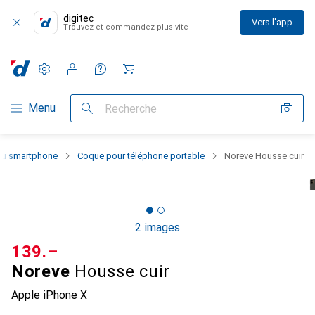
digitec
Vers l'app
Trouvez et commandez plus vite
Paramètres
Compte client
Listes de comparaison
Listes d'envies
Panier
Navigation par catégorie
Menu
Recherche
 du smartphone
Coque pour téléphone portable
Noreve Housse cuir
2 images
CHF
139.–
Noreve
Housse cuir
Apple iPhone X