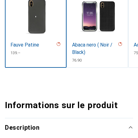
Fauve Patine
Abaca nero ( Noir /
A
Black)
CHF
139.–
C
75
CHF
76.90
Informations sur le produit
Description