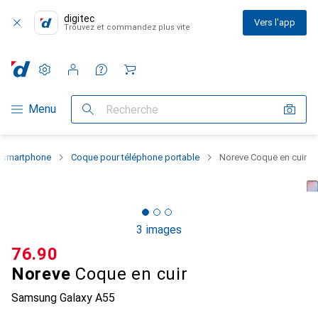
digitec
Vers l'app
Trouvez et commandez plus vite
Paramètres
Compte client
Listes de comparaison
Listes d'envies
Panier
Navigation par catégorie
Menu
Recherche
u smartphone
Coque pour téléphone portable
Noreve Coque en cuir
3 images
CHF
76.90
Noreve
Coque en cuir
Samsung Galaxy A55