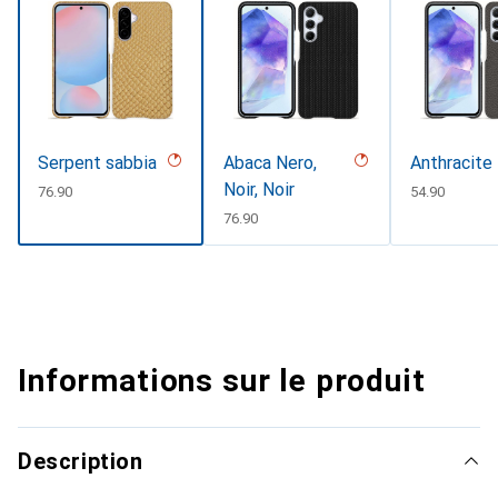
Serpent sabbia
Abaca Nero,
Anthracite
Noir, Noir
CHF
76.90
CHF
54.90
CHF
76.90
Informations sur le produit
Description