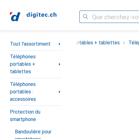
Recherche
Navigation par catégorie
out l'assortiment
Téléphones portables + tablettes
Télé
Tout l'assortiment
Téléphones
portables +
tablettes
Téléphones
portables :
accessoires
Protection du
smartphone
Bandoulière pour