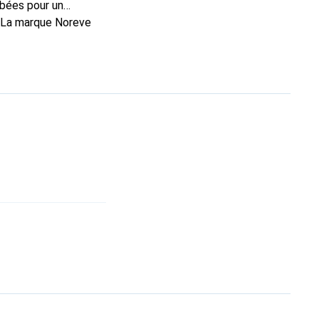
rbées pour un
. La marque Noreve
rs un bon choix pour