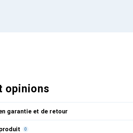
t opinions
en garantie et de retour
produit
0