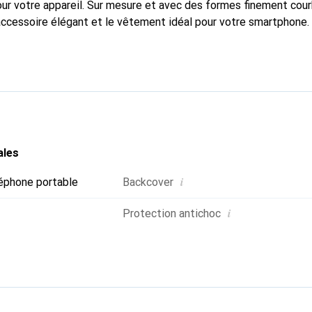
pour votre appareil. Sur mesure et avec des formes finement cou
accessoire élégant et le vêtement idéal pour votre smartphone
nalement pour ses produits de haute qualité et constitue toujou
ales
i
éphone portable
Backcover
i
Protection antichoc