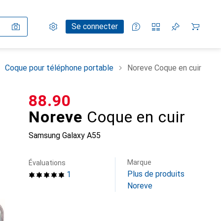
Paramètres
Compte client
Listes de comparaison
Listes d'envies
Panier
Se connecter
Coque pour téléphone portable
Noreve Coque en cuir
CHF
88.90
Noreve
Coque en cuir
Samsung Galaxy A55
Marque
Évaluations
Plus de produits
1
Noreve