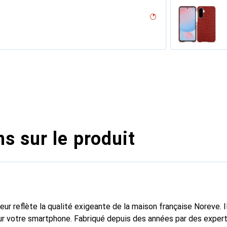
desert
on
n PU
ero, Noir, Noir
es - Couture ( Nappa - Pantone #d50032 )
e
lu
voûtant
ture
, Serpent nero
sion
iclamino
sant
s sur le produit
fleur reflète la qualité exigeante de la maison française Noreve. I
r votre smartphone. Fabriqué depuis des années par des experts