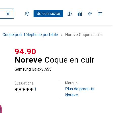
Paramètres
Compte client
Listes de comparaison
Listes d'envies
Panier
Se connecter
Coque pour téléphone portable
Noreve Coque en cuir
CHF
94.90
Noreve
Coque en cuir
Samsung Galaxy A55
Marque
Évaluations
Plus de produits
1
Noreve