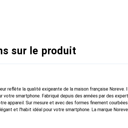
s sur le produit
fleur reflète la qualité exigeante de la maison française Noreve. I
r votre smartphone. Fabriqué depuis des années par des experts e
tre appareil. Sur mesure et avec des formes finement courbées
élégant et l'habit idéal pour votre smartphone. La marque Norev
ses produits de haute qualité et constitue toujours un bon choix