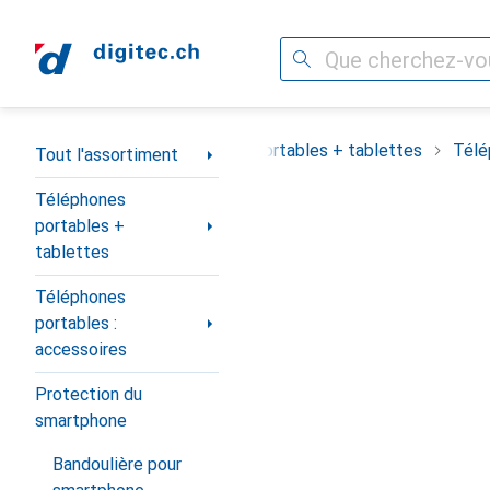
Recherche
Navigation par catégorie
out l'assortiment
Téléphones portables + tablettes
Télé
Tout l'assortiment
Téléphones
portables +
tablettes
Téléphones
portables :
accessoires
Protection du
smartphone
Bandoulière pour