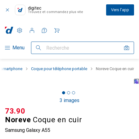
digitec
Vers l'app
Trouvez et commandez plus vite
Paramètres
Compte client
Listes de comparaison
Listes d'envies
Panier
Navigation par catégorie
Menu
Recherche
u smartphone
Coque pour téléphone portable
Noreve Coque en cuir
3 images
CHF
73.90
Noreve
Coque en cuir
Samsung Galaxy A55