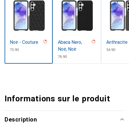
Noir - Couture
Abaca Nero,
Anthracite
Noir, Noir
CHF
73.90
CHF
54.90
CHF
76.90
Informations sur le produit
Description