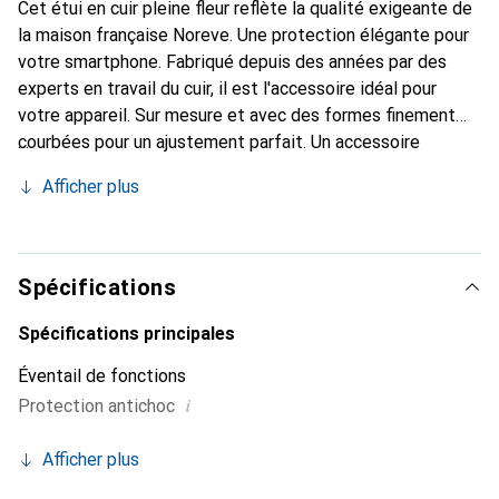
Cet étui en cuir pleine fleur reflète la qualité exigeante de
la maison française Noreve. Une protection élégante pour
votre smartphone. Fabriqué depuis des années par des
experts en travail du cuir, il est l'accessoire idéal pour
votre appareil. Sur mesure et avec des formes finement
courbées pour un ajustement parfait. Un accessoire
élégant et le vêtement idéal pour votre smartphone. La
Afficher plus
marque Noreve est reconnue internationalement pour ses
produits de haute qualité et constitue toujours un
excellent choix pour le client exigeant.
Spécifications
Spécifications principales
Éventail de fonctions
i
Protection antichoc
Afficher plus