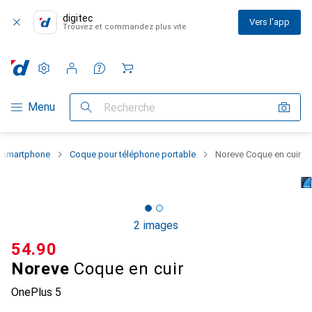
digitec
Vers l'app
Trouvez et commandez plus vite
Paramètres
Compte client
Listes de comparaison
Listes d'envies
Panier
Navigation par catégorie
Menu
Recherche
u smartphone
Coque pour téléphone portable
Noreve Coque en cuir
2 images
CHF
54.90
Noreve
Coque en cuir
OnePlus 5