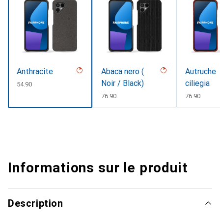
Anthracite
Abaca nero (
Autruche
Noir / Black)
ciliegia
CHF
54.90
CHF
76.90
CHF
76.90
Informations sur le produit
Description