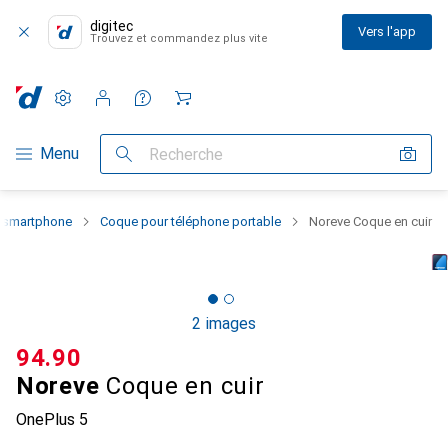
digitec
Vers l'app
Trouvez et commandez plus vite
Paramètres
Compte client
Listes de comparaison
Listes d'envies
Panier
Navigation par catégorie
Menu
Recherche
u smartphone
Coque pour téléphone portable
Noreve Coque en cuir
2 images
CHF
94.90
Noreve
Coque en cuir
OnePlus 5