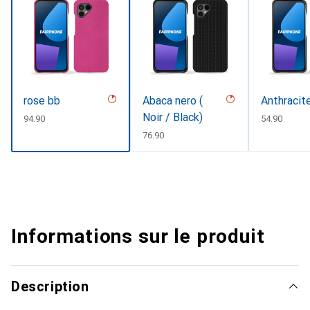
rose bb
Abaca nero (
Anthracit
Noir / Black)
CHF
94.90
CHF
54.90
CHF
76.90
Informations sur le produit
Description