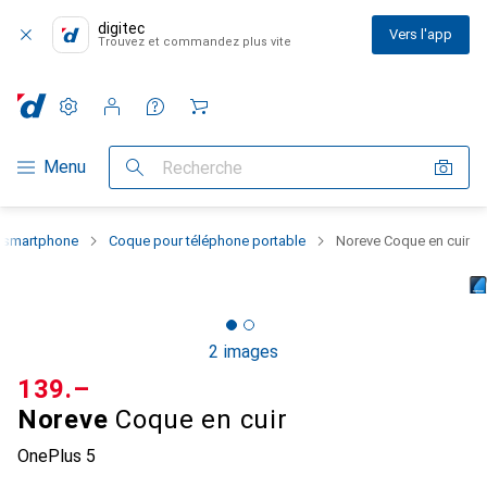
digitec
Vers l'app
Trouvez et commandez plus vite
Paramètres
Compte client
Listes de comparaison
Listes d'envies
Panier
Navigation par catégorie
Menu
Recherche
u smartphone
Coque pour téléphone portable
Noreve Coque en cuir
2 images
CHF
139.–
Noreve
Coque en cuir
OnePlus 5