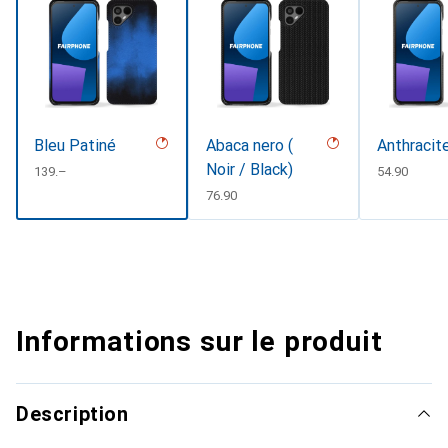
Bleu Patiné
Abaca nero (
Anthracit
Noir / Black)
CHF
139.–
CHF
54.90
CHF
76.90
Informations sur le produit
Description