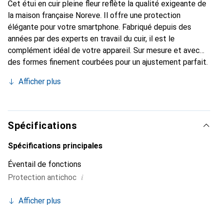
Cet étui en cuir pleine fleur reflète la qualité exigeante de
la maison française Noreve. Il offre une protection
élégante pour votre smartphone. Fabriqué depuis des
années par des experts en travail du cuir, il est le
complément idéal de votre appareil. Sur mesure et avec
des formes finement courbées pour un ajustement parfait.
Un accessoire élégant et le vêtement idéal pour votre
Afficher plus
smartphone. La marque Noreve est reconnue
internationalement pour ses produits de haute qualité et
constitue toujours un bon choix pour le client exigeant.
Spécifications
Spécifications principales
Éventail de fonctions
i
Protection antichoc
Afficher plus