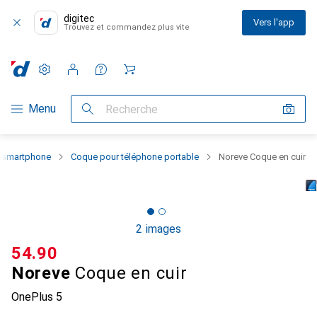
digitec
Vers l'app
Trouvez et commandez plus vite
Paramètres
Compte client
Listes de comparaison
Listes d'envies
Panier
Navigation par catégorie
Menu
Recherche
u smartphone
Coque pour téléphone portable
Noreve Coque en cuir
2 images
CHF
54.90
Noreve
Coque en cuir
OnePlus 5