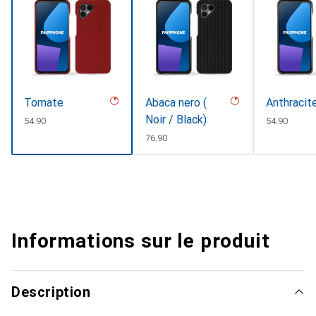
Tomate
Abaca nero (
Anthracit
Noir / Black)
CHF
54.90
CHF
54.90
CHF
76.90
Informations sur le produit
Description