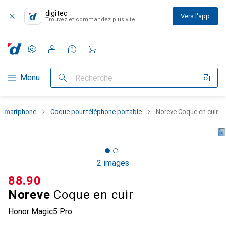
digitec
Vers l'app
Trouvez et commandez plus vite
Paramètres
Compte client
Listes de comparaison
Listes d'envies
Panier
Navigation par catégorie
Menu
Recherche
u smartphone
Coque pour téléphone portable
Noreve Coque en cuir
2 images
CHF
88.90
Noreve
Coque en cuir
Honor Magic5 Pro