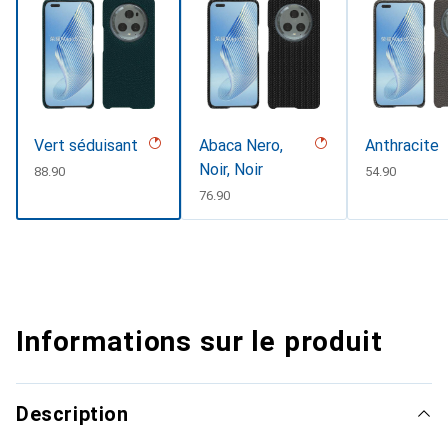
Vert séduisant
Abaca Nero,
Anthracite
Noir, Noir
CHF
88.90
CHF
54.90
CHF
76.90
Informations sur le produit
Description