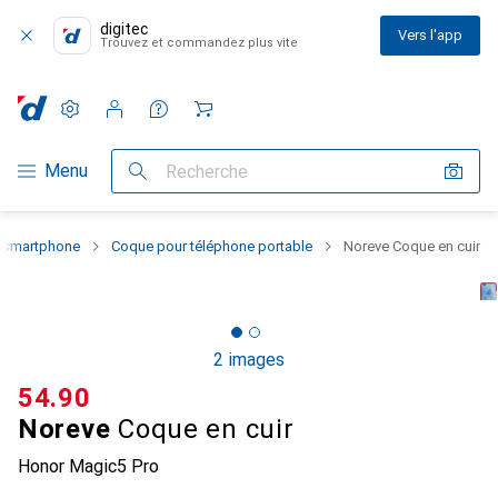
digitec
Vers l'app
Trouvez et commandez plus vite
Paramètres
Compte client
Listes de comparaison
Listes d'envies
Panier
Navigation par catégorie
Menu
Recherche
u smartphone
Coque pour téléphone portable
Noreve Coque en cuir
2 images
CHF
54.90
Noreve
Coque en cuir
Honor Magic5 Pro