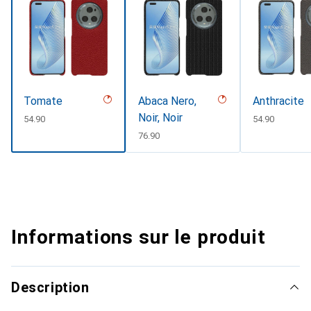
Tomate
Abaca Nero,
Anthracite
Noir, Noir
CHF
54.90
CHF
54.90
CHF
76.90
Informations sur le produit
Description