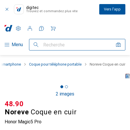
digitec
Vers l'app
Trouvez et commandez plus vite
Paramètres
Compte client
Listes de comparaison
Listes d'envies
Panier
Navigation par catégorie
Menu
Recherche
u smartphone
Coque pour téléphone portable
Noreve Coque en cuir
2 images
CHF
48.90
Noreve
Coque en cuir
Honor Magic5 Pro