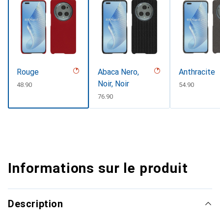
Rouge
Abaca Nero,
Anthracite
Noir, Noir
CHF
48.90
CHF
54.90
CHF
76.90
Informations sur le produit
Description