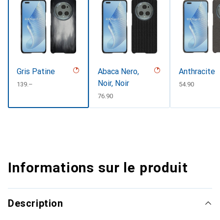
Gris Patine
Abaca Nero,
Anthracite
Noir, Noir
CHF
139.–
CHF
54.90
CHF
76.90
Informations sur le produit
Description