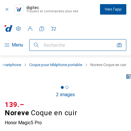
digitec
Vers l'app
Trouvez et commandez plus vite
Paramètres
Compte client
Listes de comparaison
Listes d'envies
Panier
Navigation par catégorie
Menu
Recherche
u smartphone
Coque pour téléphone portable
Noreve Coque en cuir
2 images
CHF
139.–
Noreve
Coque en cuir
Honor Magic5 Pro