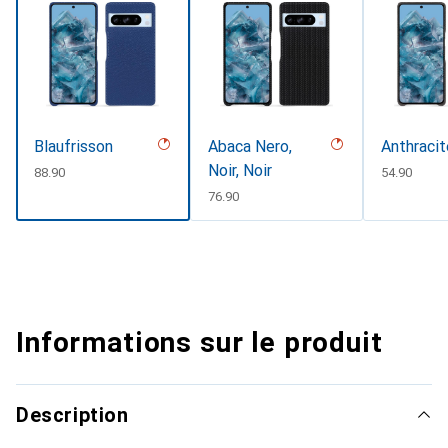
Blaufrisson
Abaca Nero,
Anthracit
Noir, Noir
CHF
88.90
CHF
54.90
CHF
76.90
Informations sur le produit
Description