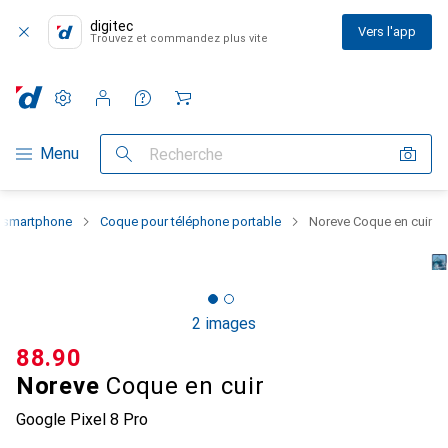
digitec
Vers l'app
Trouvez et commandez plus vite
Paramètres
Compte client
Listes de comparaison
Listes d'envies
Panier
Navigation par catégorie
Menu
Recherche
u smartphone
Coque pour téléphone portable
Noreve Coque en cuir
2 images
CHF
88.90
Noreve
Coque en cuir
Google Pixel 8 Pro