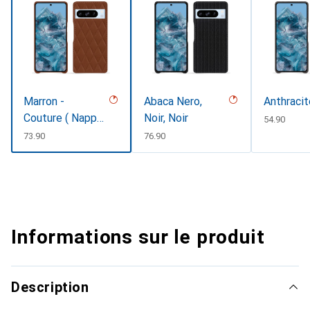
Marron -
Abaca Nero,
Anthracit
Couture ( Nappa
Noir, Noir
CHF
54.90
- Pantone
CHF
73.90
CHF
76.90
#8B4720 )
Informations sur le produit
Description