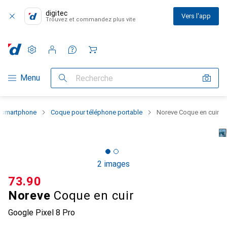
digitec
Vers l'app
Trouvez et commandez plus vite
Paramètres
Compte client
Listes de comparaison
Listes d'envies
Panier
Navigation par catégorie
Menu
Recherche
u smartphone
Coque pour téléphone portable
Noreve Coque en cuir
2 images
CHF
73.90
Noreve
Coque en cuir
Google Pixel 8 Pro