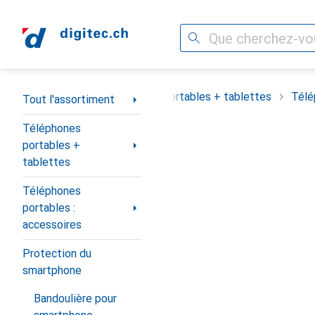
Recherche
Navigation par catégorie
out l'assortiment
Téléphones portables + tablettes
Télé
Tout l'assortiment
Téléphones
portables +
tablettes
Téléphones
portables :
accessoires
Protection du
smartphone
Bandoulière pour