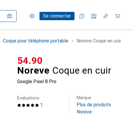
Paramètres
Compte client
Listes de comparaison
Listes d'envies
Panier
Se connecter
Coque pour téléphone portable
Noreve Coque en cuir
CHF
54.90
Noreve
Coque en cuir
Google Pixel 8 Pro
Marque
Évaluations
Plus de produits
1
Noreve