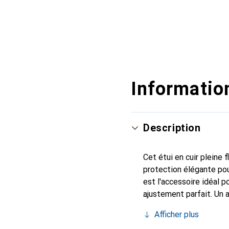
Information
Description
Cet étui en cuir pleine 
protection élégante pou
est l'accessoire idéal 
ajustement parfait. Un 
est reconnue internatio
Afficher plus
le client exigeant.