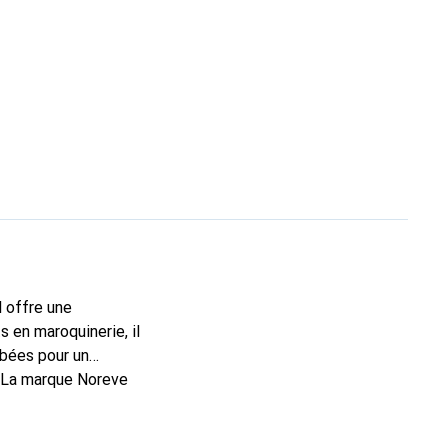
l offre une
 en maroquinerie, il
rbées pour un
. La marque Noreve
rs un bon choix pour