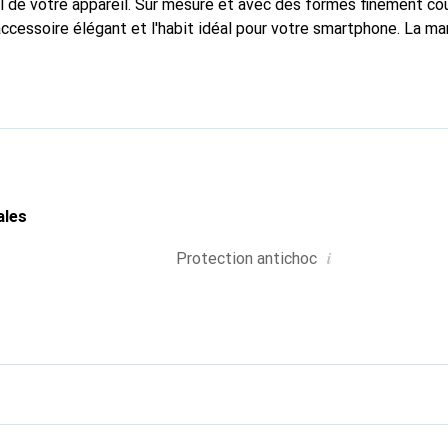
 de votre appareil. Sur mesure et avec des formes finement co
accessoire élégant et l'habit idéal pour votre smartphone. La m
ment pour ses produits de haute qualité et est toujours un bon c
ales
i
Protection antichoc