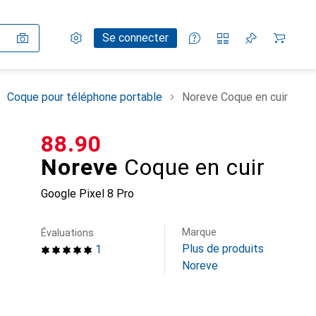
Paramètres
Compte client
Listes de comparaison
Listes d'envies
Panier
Se connecter
Coque pour téléphone portable
Noreve Coque en cuir
CHF
88.90
Noreve
Coque en cuir
Google Pixel 8 Pro
Marque
Évaluations
Plus de produits
1
Noreve