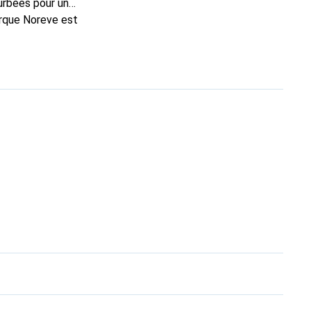
urbées pour un
arque Noreve est
hoix pour le client