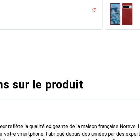
desert
n
n
ne
ero, Noir, Noir
r
e
Nappa - Pantone #8B4720 )
tine
dro
rant
outure
ine
upelenc
abbia
sant
s sur le produit
fleur reflète la qualité exigeante de la maison française Noreve. I
r votre smartphone. Fabriqué depuis des années par des experts