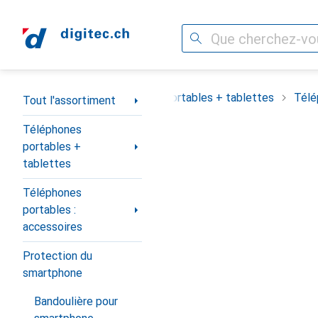
Recherche
Navigation par catégorie
out l'assortiment
Téléphones portables + tablettes
Télé
Tout l'assortiment
Téléphones
portables +
tablettes
Téléphones
portables :
accessoires
Protection du
smartphone
Bandoulière pour