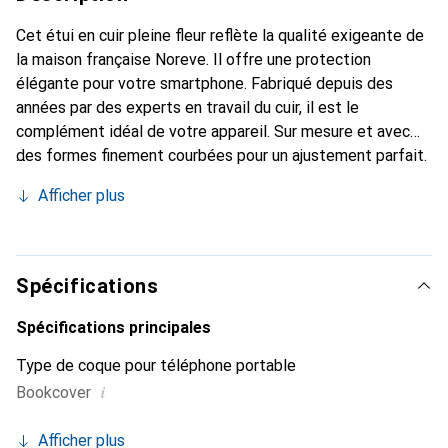
Cet étui en cuir pleine fleur reflète la qualité exigeante de
la maison française Noreve. Il offre une protection
élégante pour votre smartphone. Fabriqué depuis des
années par des experts en travail du cuir, il est le
complément idéal de votre appareil. Sur mesure et avec
des formes finement courbées pour un ajustement parfait.
Un accessoire élégant et le vêtement idéal pour votre
Afficher plus
smartphone. La marque Noreve est reconnue
internationalement pour ses produits de haute qualité et
constitue toujours un bon choix pour le client exigeant.
Spécifications
Spécifications principales
Type de coque pour téléphone portable
i
Bookcover
Afficher plus