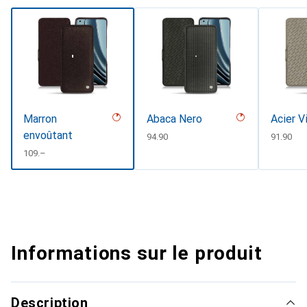
Marron
Abaca Nero
Acier V
envoûtant
CHF
94.90
CHF
91.90
CHF
109.–
Informations sur le produit
Description