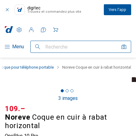
digitec
Vers l'app
Trouvez et commandez plus vite
Paramètres
Compte client
Listes de comparaison
Listes d'envies
Panier
Navigation par catégorie
Menu
Recherche
Coque pour téléphone portable
Noreve Coque en cuir à rabat horizontal
3 images
CHF
109.–
Noreve
Coque en cuir à rabat
horizontal
OnePlus 10 Pro