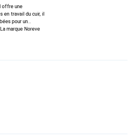
l offre une
n travail du cuir, il
rbées pour un
. La marque Noreve
rs un excellent choix