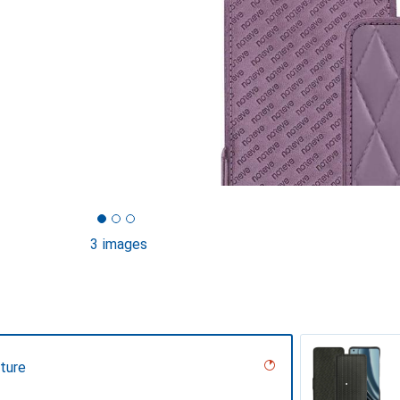
3 images
uture