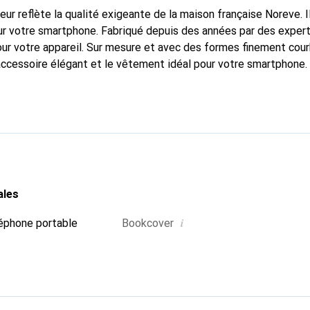
fleur reflète la qualité exigeante de la maison française Noreve. I
r votre smartphone. Fabriqué depuis des années par des experts e
pour votre appareil. Sur mesure et avec des formes finement cou
accessoire élégant et le vêtement idéal pour votre smartphone
nalement pour ses produits de haute qualité et constitue toujou
ales
i
éphone portable
Bookcover