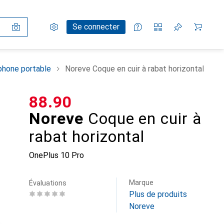
Paramètres
Compte client
Listes de comparaison
Listes d'envies
Panier
Se connecter
phone portable
Noreve Coque en cuir à rabat horizontal
CHF
88.90
Noreve
Coque en cuir à
rabat horizontal
OnePlus 10 Pro
Marque
Évaluations
Plus de produits
Noreve