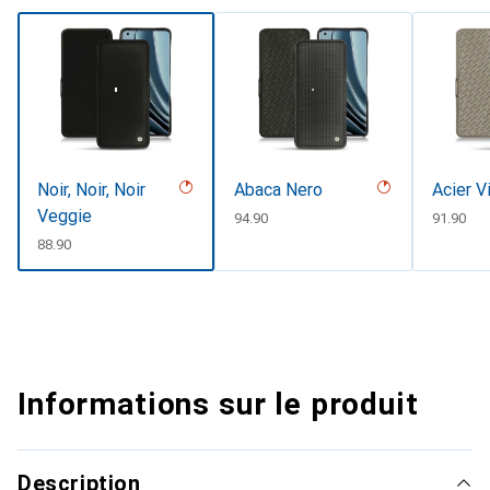
Noir, Noir, Noir
Abaca Nero
Acier V
Veggie
CHF
94.90
CHF
91.90
CHF
88.90
Informations sur le produit
Description