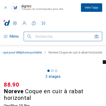
digitec
Vers l'app
Trouvez et commandez plus vite
Paramètres
Compte client
Listes de comparaison
Listes d'envies
Panier
Navigation par catégorie
Menu
Recherche
Coque pour téléphone portable
Noreve Coque en cuir à rabat horizontal
3 images
CHF
88.90
Noreve
Coque en cuir à rabat
horizontal
OnePlus 10 Pro