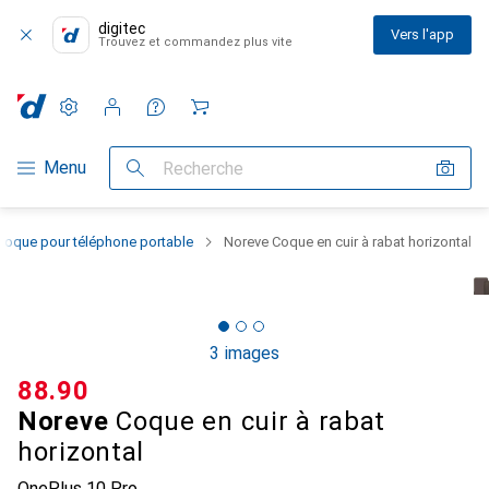
digitec
Vers l'app
Trouvez et commandez plus vite
Paramètres
Compte client
Listes de comparaison
Listes d'envies
Panier
Navigation par catégorie
Menu
Recherche
Coque pour téléphone portable
Noreve Coque en cuir à rabat horizontal
3 images
CHF
88.90
Noreve
Coque en cuir à rabat
horizontal
OnePlus 10 Pro