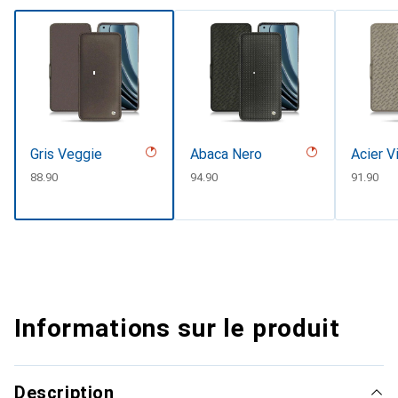
Gris Veggie
Abaca Nero
Acier V
CHF
88.90
CHF
94.90
CHF
91.90
Informations sur le produit
Description