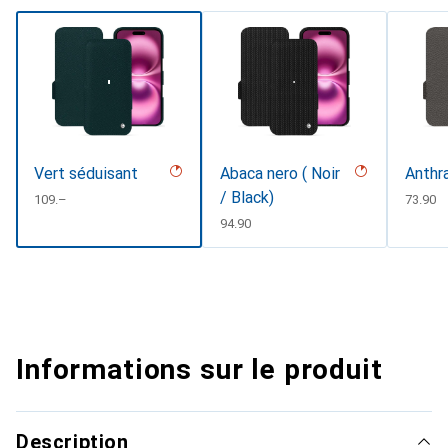
Vert séduisant
Abaca nero ( Noir
Anthr
/ Black)
CHF
109.–
CHF
73.90
CHF
94.90
Informations sur le produit
Description