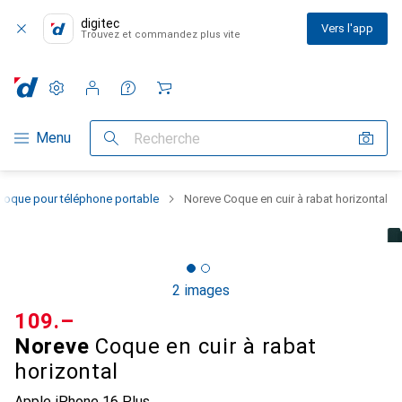
digitec
Vers l'app
Trouvez et commandez plus vite
Paramètres
Compte client
Listes de comparaison
Listes d'envies
Panier
Navigation par catégorie
Menu
Recherche
Coque pour téléphone portable
Noreve Coque en cuir à rabat horizontal
2 images
CHF
109.–
Noreve
Coque en cuir à rabat
horizontal
Apple iPhone 16 Plus