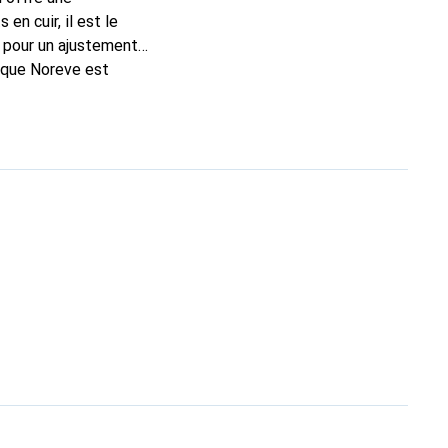
n cuir, il est le
 pour un ajustement
arque Noreve est
n bon choix pour le