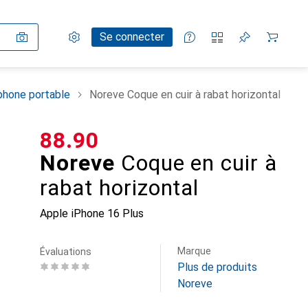
Paramètres
Compte client
Listes de comparaison
Listes d'envies
Panier
Se connecter
phone portable
Noreve Coque en cuir à rabat horizontal
CHF
88.90
Noreve
Coque en cuir à
rabat horizontal
Apple iPhone 16 Plus
Marque
Évaluations
Plus de produits
Noreve