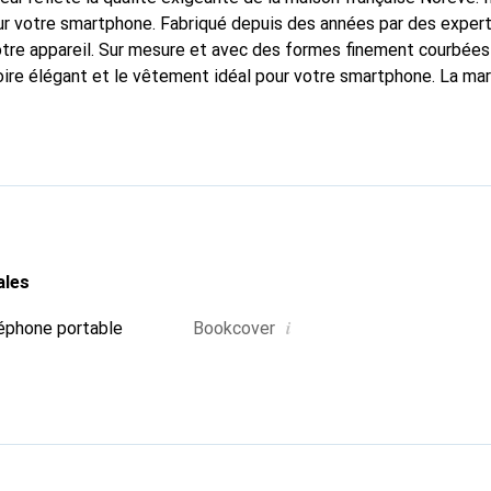
r votre smartphone. Fabriqué depuis des années par des experts e
tre appareil. Sur mesure et avec des formes finement courbées
soire élégant et le vêtement idéal pour votre smartphone. La m
ment pour ses produits de haute qualité et constitue toujours u
ales
i
éphone portable
Bookcover