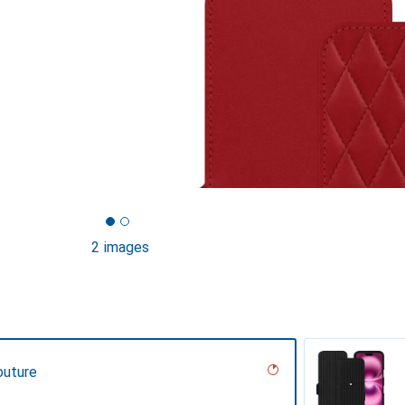
2 images
outure