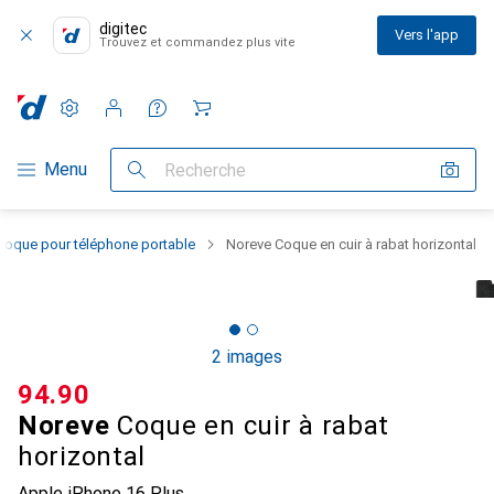
digitec
Vers l'app
Trouvez et commandez plus vite
Paramètres
Compte client
Listes de comparaison
Listes d'envies
Panier
Navigation par catégorie
Menu
Recherche
Coque pour téléphone portable
Noreve Coque en cuir à rabat horizontal
2 images
CHF
94.90
Noreve
Coque en cuir à rabat
horizontal
Apple iPhone 16 Plus