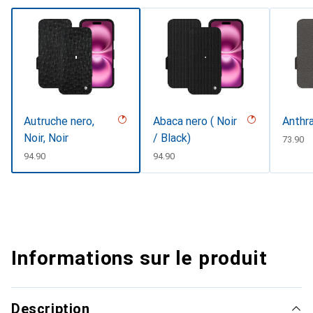
Autruche nero,
Abaca nero ( Noir
Anthr
Noir, Noir
/ Black)
CHF
73.90
CHF
94.90
CHF
94.90
Informations sur le produit
Description