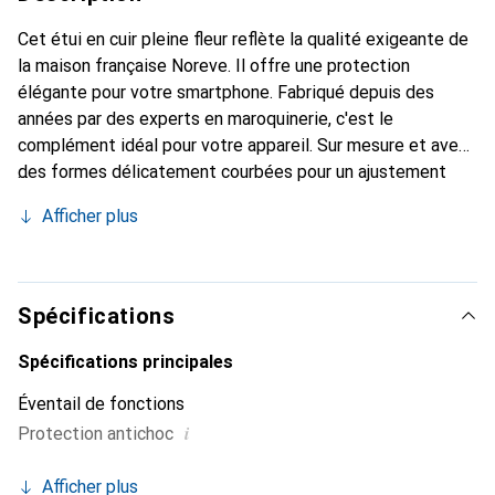
Cet étui en cuir pleine fleur reflète la qualité exigeante de
la maison française Noreve. Il offre une protection
élégante pour votre smartphone. Fabriqué depuis des
années par des experts en maroquinerie, c'est le
complément idéal pour votre appareil. Sur mesure et avec
des formes délicatement courbées pour un ajustement
parfait. Un accessoire élégant et l'habit idéal pour votre
Afficher plus
smartphone. La marque Noreve est reconnue
internationalement pour ses produits de haute qualité et
constitue toujours un bon choix pour le client exigeant.
Spécifications
Spécifications principales
Éventail de fonctions
i
Protection antichoc
Afficher plus