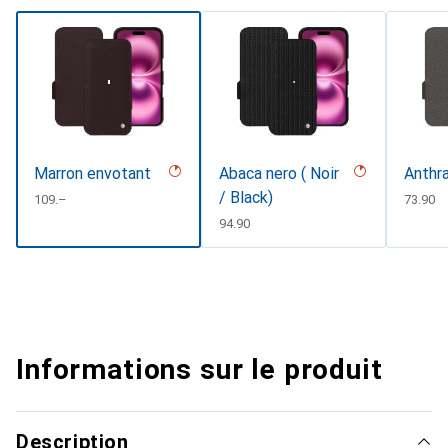
Marron envotant
Abaca nero ( Noir
Anthr
/ Black)
CHF
109.–
CHF
73.90
CHF
94.90
Informations sur le produit
Description