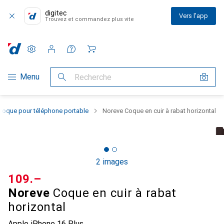
digitec
Vers l'app
Trouvez et commandez plus vite
Paramètres
Compte client
Listes de comparaison
Listes d'envies
Panier
Navigation par catégorie
Menu
Recherche
Coque pour téléphone portable
Noreve Coque en cuir à rabat horizontal
2 images
CHF
109.–
Noreve
Coque en cuir à rabat
horizontal
Apple iPhone 16 Plus