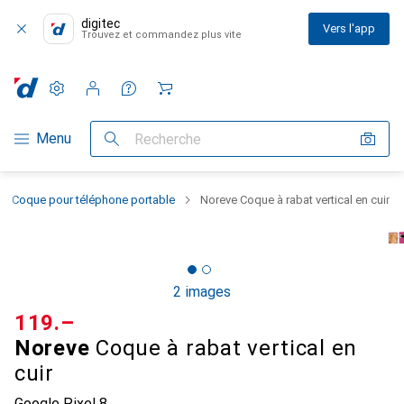
digitec
Vers l'app
Trouvez et commandez plus vite
Paramètres
Compte client
Listes de comparaison
Listes d'envies
Panier
Navigation par catégorie
Menu
Recherche
Coque pour téléphone portable
Noreve Coque à rabat vertical en cuir
2 images
CHF
119.–
Noreve
Coque à rabat vertical en
cuir
Google Pixel 8