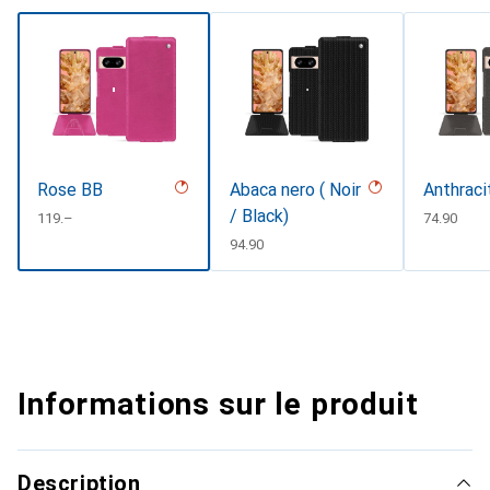
Rose BB
Abaca nero ( Noir
Anthraci
/ Black)
CHF
119.–
CHF
74.90
CHF
94.90
Informations sur le produit
Description