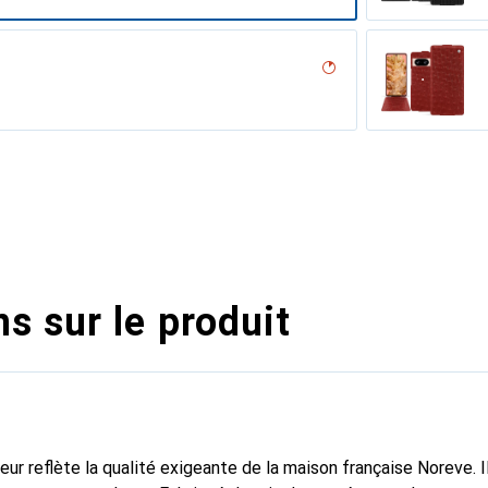
desert
on
ne
parciate
pino
ine
ocodile
Couture
licat
tine
dro
pa / Black )
rant
appa )
ine
pelenc
isant
s sur le produit
fleur reflète la qualité exigeante de la maison française Noreve. I