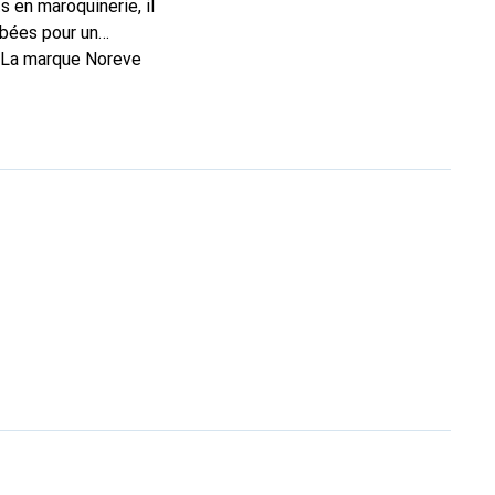
 en maroquinerie, il
rbées pour un
. La marque Noreve
n excellent choix