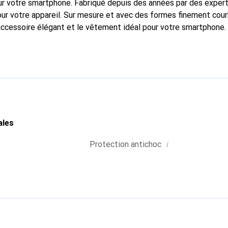
r votre smartphone. Fabriqué depuis des années par des experts
pour votre appareil. Sur mesure et avec des formes finement cou
accessoire élégant et le vêtement idéal pour votre smartphone
nalement pour ses produits de haute qualité et reste toujours u
ales
i
Protection antichoc