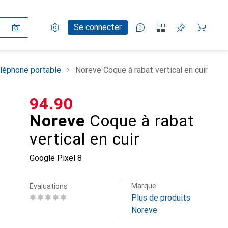
Paramètres
Compte client
Listes de comparaison
Listes d'envies
Panier
Se connecter
léphone portable
Noreve Coque à rabat vertical en cuir
CHF
94.90
Noreve
Coque à rabat
vertical en cuir
Google Pixel 8
Marque
Évaluations
Plus de produits
Noreve