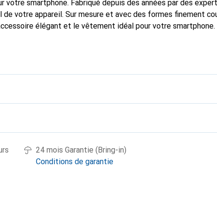
r votre smartphone. Fabriqué depuis des années par des experts e
 de votre appareil. Sur mesure et avec des formes finement co
accessoire élégant et le vêtement idéal pour votre smartphone
nalement pour ses produits de haute qualité et reste toujours u
urs
24 mois Garantie (Bring-in)
Conditions de garantie