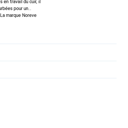
n travail du cuir, il
urbées pour un
. La marque Noreve
n excellent choix