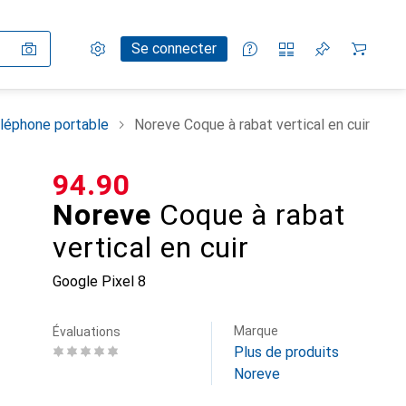
Paramètres
Compte client
Listes de comparaison
Listes d'envies
Panier
Se connecter
léphone portable
Noreve Coque à rabat vertical en cuir
CHF
94.90
Noreve
Coque à rabat
vertical en cuir
Google Pixel 8
Marque
Évaluations
Plus de produits
Noreve