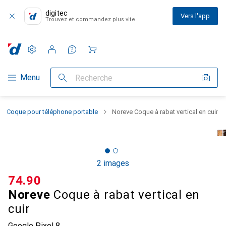
digitec
Vers l'app
Trouvez et commandez plus vite
Paramètres
Compte client
Listes de comparaison
Listes d'envies
Panier
Navigation par catégorie
Menu
Recherche
Coque pour téléphone portable
Noreve Coque à rabat vertical en cuir
2 images
CHF
74.90
Noreve
Coque à rabat vertical en
cuir
Google Pixel 8