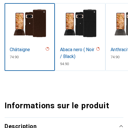
Châtaigne
Abaca nero ( Noir
Anthraci
/ Black)
CHF
74.90
CHF
74.90
CHF
94.90
Informations sur le produit
Description