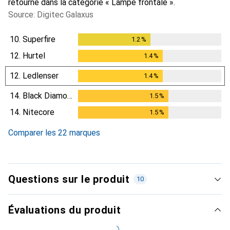
retourné dans la catégorie « Lampe frontale ».
Source: Digitec Galaxus
10.
Superfire
1.2
%
1.2
%
12.
Hurtel
1.4
%
1.4
%
12.
Ledlenser
1.4
%
1.4
%
14.
Black Diamond
1.5
%
1.5
%
14.
Nitecore
1.5
%
1.5
%
Comparer les 22 marques
Questions sur le produit
10
Évaluations du produit