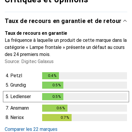
Taux de recours en garantie et de retour
Taux de recours en garantie
La fréquence à laquelle un produit de cette marque dans la
catégorie « Lampe frontale » présente un défaut au cours
des 24 premiers mois.
Source: Digitec Galaxus
4.
Petzl
0.4
%
0.4
%
5.
Grundig
0.5
%
0.5
%
5.
Ledlenser
0.5
%
0.5
%
7.
Ansmann
0.6
%
0.6
%
8.
Neriox
0.7
%
0.7
%
Comparer les 22 marques