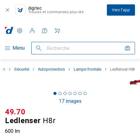
digitec
Vers l'app
Trouvez et commandez plus vite
Paramètres
Compte client
Listes de comparaison
Listes d'envies
Panier
Navigation par catégorie
Menu
Recherche
ent
Sécurité
Autoprotection
Lampe frontale
Ledlenser H8r
17 images
CHF
49.70
Ledlenser
H8r
600 lm