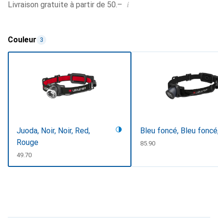
i
Livraison gratuite à partir de 50.–
Couleur
3
Juoda, Noir, Noir, Red,
Bleu foncé, Bleu foncé,
Rouge
CHF
85.90
CHF
49.70