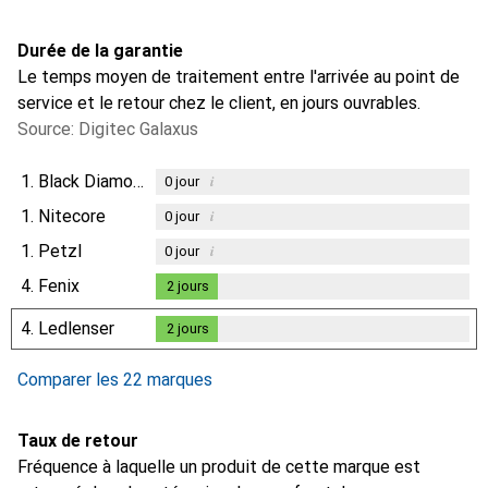
Durée de la garantie
Le temps moyen de traitement entre l'arrivée au point de
service et le retour chez le client, en jours ouvrables.
Source: Digitec Galaxus
1.
Black Diamond
i
0
jour
1.
Nitecore
i
0
jour
1.
Petzl
i
0
jour
4.
Fenix
2
jours
2
jours
4.
Ledlenser
2
jours
2
jours
Comparer les 22 marques
Taux de retour
Fréquence à laquelle un produit de cette marque est