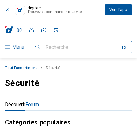
digitec
Vers l'app
Trouvez et commandez plus vite
Paramètres
Compte client
Listes de comparaison
Listes d'envies
Panier
Navigation par catégorie
Menu
Recherche
Tout l'assortiment
Sécurité
Sécurité
Découvrir
Forum
Catégories populaires