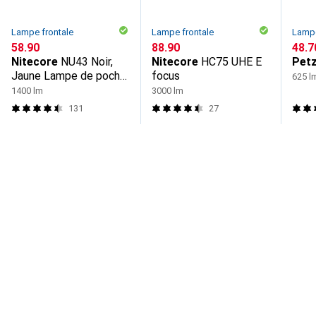
Lampe frontale
Lampe frontale
Lampe
CHF
58.90
CHF
88.90
CHF
48.7
Nitecore
NU43 Noir,
Nitecore
HC75 UHE E
Petz
Jaune Lampe de poche
focus
625 l
frontale LED
1400 lm
3000 lm
131
27