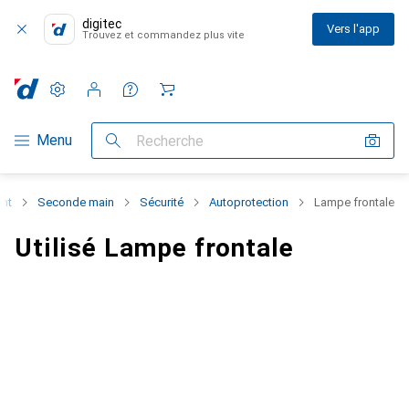
digitec
Vers l'app
Trouvez et commandez plus vite
Paramètres
Compte client
Listes de comparaison
Listes d'envies
Panier
Navigation par catégorie
Menu
Recherche
ent
Seconde main
Sécurité
Autoprotection
Lampe frontale
Utilisé Lampe frontale