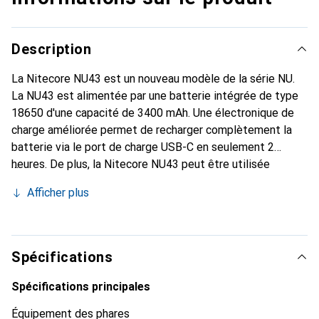
Description
La Nitecore NU43 est un nouveau modèle de la série NU.
La NU43 est alimentée par une batterie intégrée de type
18650 d'une capacité de 3400 mAh. Une électronique de
charge améliorée permet de recharger complètement la
batterie via le port de charge USB-C en seulement 2
heures. De plus, la Nitecore NU43 peut être utilisée
pendant la charge. Un accessoire adapté sera bientôt
Afficher plus
disponible, pouvant être fixé au bandeau. Le boîtier est en
métal et en polycarbonate. Cette combinaison permet
d'obtenir un poids léger - la NU43 est actuellement la
lampe frontale la plus légère avec une batterie 18650. Le
Spécifications
bandeau de 32 mm de large assure un confort de port
agréable et une répartition optimale du poids. Le capteur
Spécifications principales
optique intégré réduit instantanément la luminosité dès
Équipement des phares
qu'il détecte un obstacle devant lui, évitant ainsi une