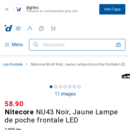
digitec
Vers l'app
Trouvez et commandez plus vite
Paramètres
Compte client
Listes de comparaison
Listes d'envies
Panier
Navigation par catégorie
Menu
Recherche
ampe frontale
Nitecore NU43 Noir, Jaune Lampe de poche frontale LED
11 images
CHF
58.90
Nitecore
NU43 Noir, Jaune Lampe
de poche frontale LED
1400 lm