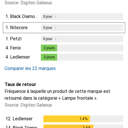
Source: Digitec Galaxus
1.
Black Diamond
i
0
jour
1.
Nitecore
i
0
jour
1.
Petzl
i
0
jour
4.
Fenix
2
jours
2
jours
4.
Ledlenser
2
jours
2
jours
Comparer les 22 marques
Taux de retour
Fréquence à laquelle un produit de cette marque est
retourné dans la catégorie « Lampe frontale ».
Source: Digitec Galaxus
12.
Ledlenser
1.4
%
1.4
%
14.
Black Diamond
1.5
%
1.5
%