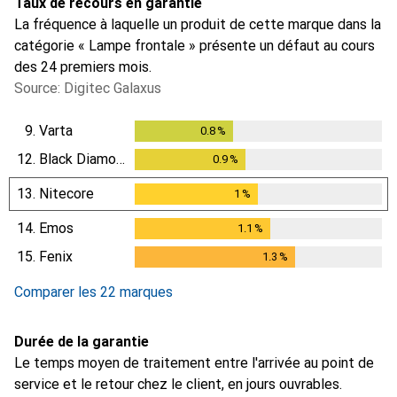
Taux de recours en garantie
La fréquence à laquelle un produit de cette marque dans la
catégorie « Lampe frontale » présente un défaut au cours
des 24 premiers mois.
Source: Digitec Galaxus
9.
Varta
0.8
%
0.8
%
12.
Black Diamond
0.9
%
0.9
%
13.
Nitecore
1
%
1
%
14.
Emos
1.1
%
1.1
%
15.
Fenix
1.3
%
1.3
%
Comparer les 22 marques
Durée de la garantie
Le temps moyen de traitement entre l'arrivée au point de
service et le retour chez le client, en jours ouvrables.