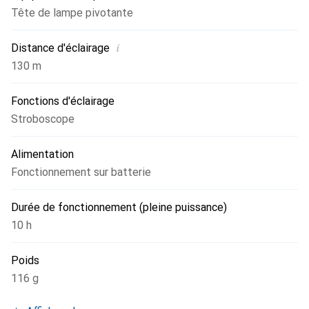
Tête de lampe pivotante
surchauffe due à une activation accidentelle.
i
Distance d'éclairage
130 m
Fonctions d'éclairage
Stroboscope
Alimentation
Fonctionnement sur batterie
Durée de fonctionnement (pleine puissance)
10 h
Poids
116 g