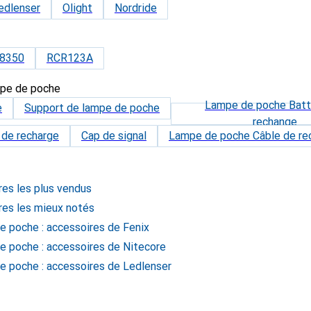
edlenser
Olight
Nordride
8350
RCR123A
mpe de poche
Lampe de poche Batt
e
Support de lampe de poche
rechange
 de recharge
Cap de signal
Lampe de poche Câble de re
es les plus vendus
res les mieux notés
e poche : accessoires de Fenix
e poche : accessoires de Nitecore
e poche : accessoires de Ledlenser