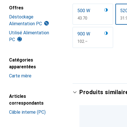
Offres
500 W
52
Déstockage
CHF
43.70
CH
31.
Alimentation PC
Utilisé Alimentation
900 W
PC
CHF
102.–
Afficher plus
Catégories
apparentées
Carte mère
Produits similair
Articles
correspondants
Câble interne (PC)