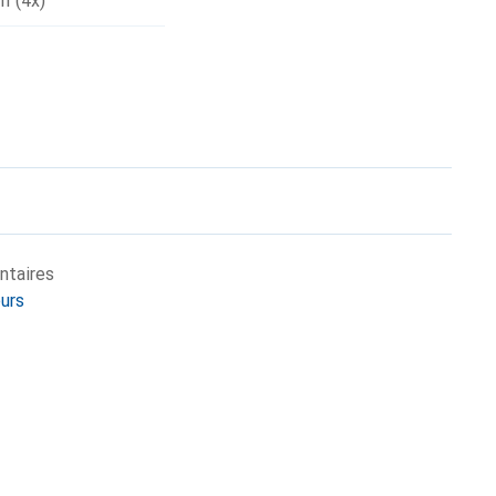
II (4x)
ntaires
eurs