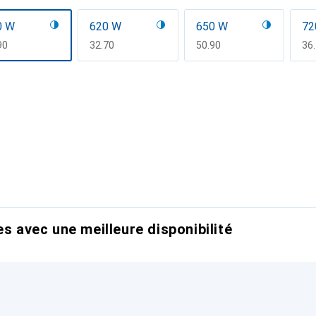
0 W
620 W
650 W
72
F
90
CHF
32.70
CHF
50.90
CH
36
es avec une meilleure disponibilité