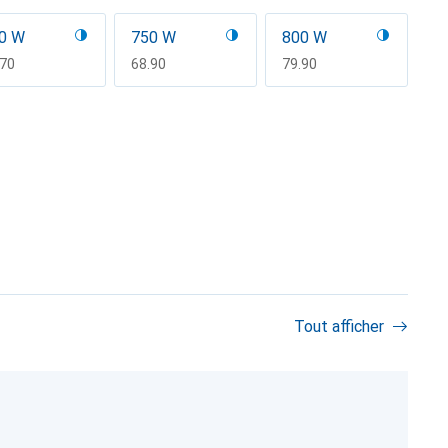
0 W
750 W
800 W
F
.70
CHF
68.90
CHF
79.90
Tout afficher