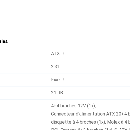
ales
i
ATX
2.31
i
Fixe
21 dB
4+4 broches 12V (1x)
,
Connecteur d'alimentation ATX 20+4 b
disquette à 4 broches (1x)
,
Molex à 4 