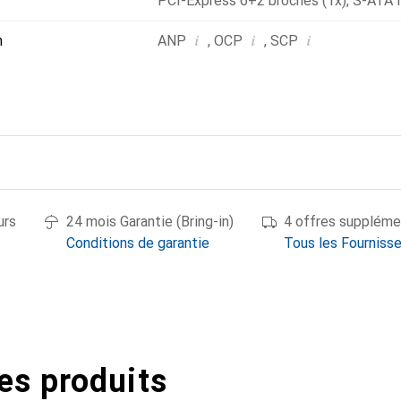
PCI-Express 6+2 broches (1x)
,
S-ATA I
i
i
i
n
ANP
,
OCP
,
SCP
urs
24 mois Garantie (Bring-in)
4 offres suppléme
Conditions de garantie
Tous les Fourniss
es produits