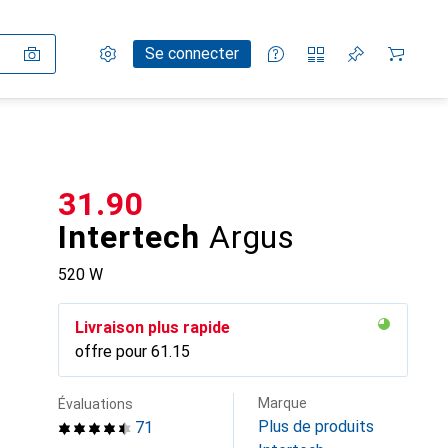
Paramètres
Compte client
Listes de comparaison
Listes d'envies
Panier
Se connecter
CHF
31.90
Intertech
Argus
520 W
Livraison plus rapide
offre pour
CHF
61.15
Marque
Évaluations
Plus de produits
71