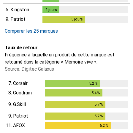
5.
Kingston
2
jours
2
jours
9.
Patriot
5
jours
5
jours
Comparer les 25 marques
Taux de retour
Fréquence à laquelle un produit de cette marque est
retourné dans la catégorie « Mémoire vive ».
Source: Digitec Galaxus
7.
Corsair
5.2
%
5.2
%
8.
Goodram
5.4
%
5.4
%
9.
G.Skill
5.7
%
5.7
%
9.
Patriot
5.7
%
5.7
%
11.
AFOX
6.2
%
6.2
%