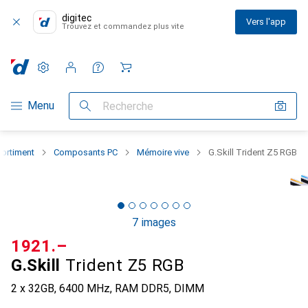
digitec
Vers l'app
Trouvez et commandez plus vite
Paramètres
Compte client
Listes de comparaison
Listes d'envies
Panier
Navigation par catégorie
Menu
Recherche
sortiment
Composants PC
Mémoire vive
G.Skill Trident Z5 RGB
7 images
CHF
1921.–
G.Skill
Trident Z5 RGB
2 x 32GB, 6400 MHz, RAM DDR5, DIMM