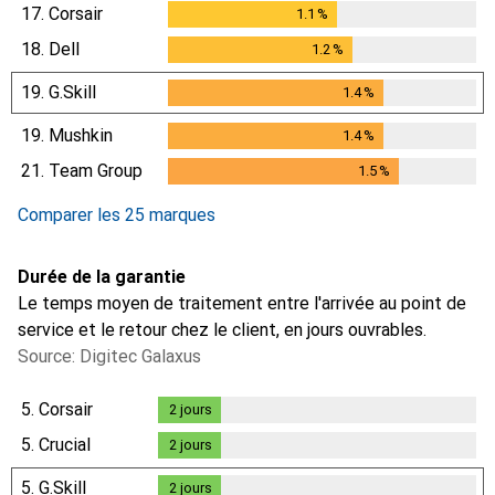
17.
Corsair
1.1
%
1.1
%
18.
Dell
1.2
%
1.2
%
19.
G.Skill
1.4
%
1.4
%
19.
Mushkin
1.4
%
1.4
%
21.
Team Group
1.5
%
1.5
%
Comparer les 25 marques
Durée de la garantie
Le temps moyen de traitement entre l'arrivée au point de
service et le retour chez le client, en jours ouvrables.
Source: Digitec Galaxus
5.
Corsair
2
jours
2
jours
5.
Crucial
2
jours
2
jours
5.
G.Skill
2
jours
2
jours