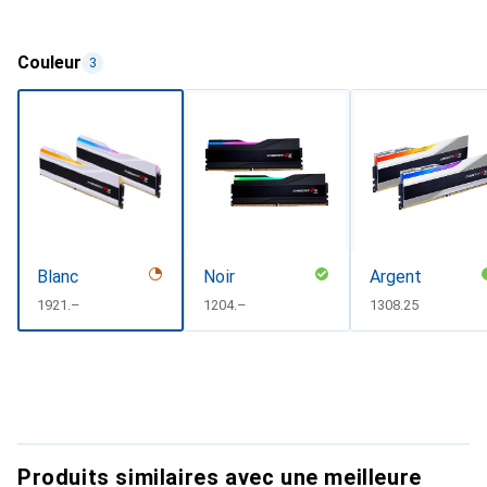
Couleur
3
Blanc
Noir
Argent
CHF
1921.–
CHF
1204.–
CHF
1308.25
Produits similaires avec une meilleure