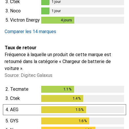
3.
Ctek
1
jour
1
jour
3.
Noco
1
jour
1
jour
5.
Victron Energy
4
jours
4
jours
Comparer les 14 marques
Taux de retour
Fréquence à laquelle un produit de cette marque est
retourné dans la catégorie « Chargeur de batterie de
voiture ».
Source: Digitec Galaxus
2.
Tecmate
1.1
%
1.1
%
3.
Ctek
1.4
%
1.4
%
4.
AEG
1.5
%
1.5
%
5.
GYS
1.6
%
1.6
%