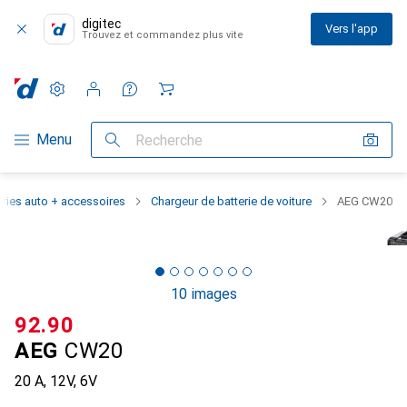
digitec
Vers l'app
Trouvez et commandez plus vite
Paramètres
Compte client
Listes de comparaison
Listes d'envies
Panier
Navigation par catégorie
Menu
Recherche
eries auto + accessoires
Chargeur de batterie de voiture
AEG CW20
10 images
CHF
92.90
AEG
CW20
20 A, 12V, 6V