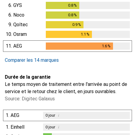
6.
GYS
0.8
%
0.8
%
6.
Noco
0.8
%
0.8
%
9.
Qoltec
0.9
%
0.9
%
10.
Osram
1.1
%
1.1
%
11.
AEG
1.6
%
1.6
%
Comparer les 14 marques
Durée de la garantie
Le temps moyen de traitement entre l'arrivée au point de
service et le retour chez le client, en jours ouvrables.
Source: Digitec Galaxus
1.
AEG
i
0
jour
1.
Einhell
i
0
jour