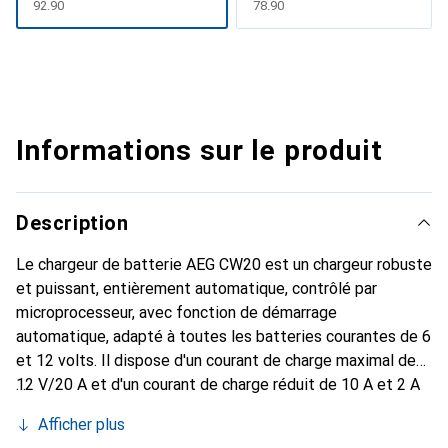
CHF
92.90
CHF
78.90
Informations sur le produit
Description
Le chargeur de batterie AEG CW20 est un chargeur robuste
et puissant, entièrement automatique, contrôlé par
microprocesseur, avec fonction de démarrage
automatique, adapté à toutes les batteries courantes de 6
et 12 volts. Il dispose d'un courant de charge maximal de
12 V/20 A et d'un courant de charge réduit de 10 A et 2 A
pour une charge douce des petites capacités de batterie.
Afficher plus
La fonction de charge d'entretien (2 A) est idéale pour les