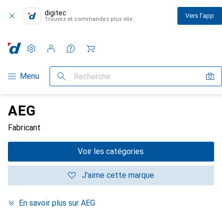
digitec
Vers l'app
Trouvez et commandez plus vite
Paramètres
Compte client
Listes de comparaison
Listes d'envies
Panier
Navigation par catégorie
Menu
Recherche
AEG
Fabricant
Voir les catégories
J'aime cette marque
En savoir plus sur AEG