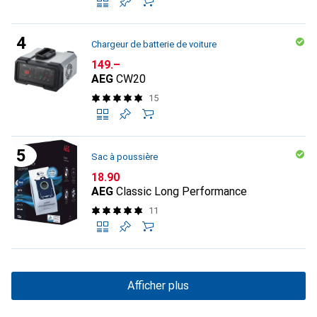
Chargeur de batterie de voiture
CHF
149.–
AEG
CW20
15
Sac à poussière
CHF
18.90
AEG
Classic Long Performance
11
Afficher plus