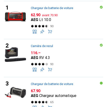
Chargeur de batterie de voiture
CHF
CHF
62.90
avant
70.90
AEG
Lt 10.0
90
Caméra de recul
CHF
116.–
AEG
RV 4.3
93
Chargeur de batterie de voiture
CHF
67.90
AEG
Chargeur automatique
65