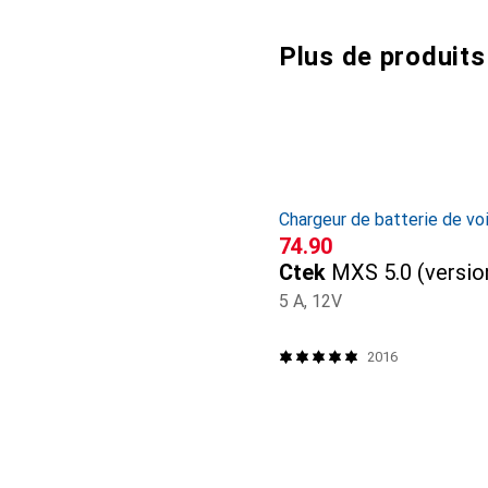
Plus de produits
Chargeur de batterie de vo
CHF
74.90
Ctek
MXS 5.0 (versio
5 A, 12V
2016