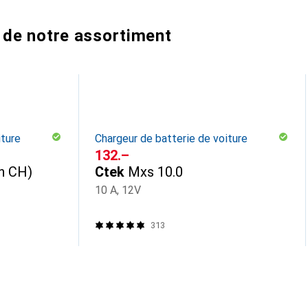
 de notre assortiment
iture
Chargeur de batterie de voiture
CHF
132.–
n CH)
Ctek
Mxs 10.0
10 A, 12V
313