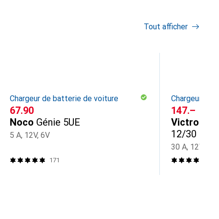
Tout afficher
Chargeur de batterie de voiture
Chargeur de b
CHF
67.90
CHF
147.–
Noco
Génie 5UE
Victron En
12/30
5 A, 12V, 6V
30 A, 12V
171
7