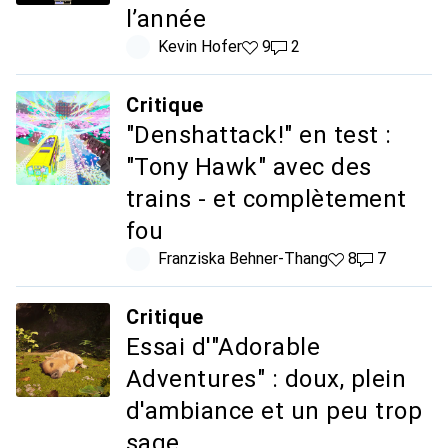
l’année
Kevin Hofer
9 likes
9
2 commentaires
2
Critique
"Denshattack!" en test :
"Tony Hawk" avec des
trains - et complètement
fou
Franziska Behner-Thang
8 likes
8
7 commentai
7
Critique
Essai d'"Adorable
Adventures" : doux, plein
d'ambiance et un peu trop
sage