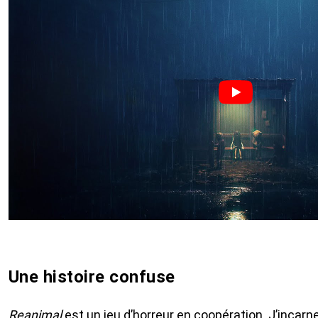
Une histoire confuse
Reanimal
est un jeu d’horreur en coopération. J’incarne