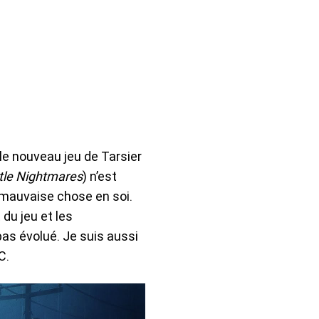
 le nouveau jeu de Tarsier
ttle Nightmares
) n’est
 mauvaise chose en soi.
u jeu et les
pas évolué. Je suis aussi
C.