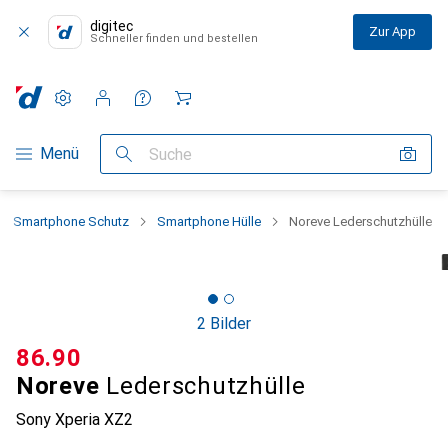
digitec
Zur App
Schneller finden und bestellen
Einstellungen
Kundenkonto
Vergleichslisten
Merklisten
Warenkorb
Navigation nach Kategorien
Menü
Suche
Smartphone Schutz
Smartphone Hülle
Noreve Lederschutzhülle
2 Bilder
CHF
86.90
Noreve
Lederschutzhülle
Sony Xperia XZ2