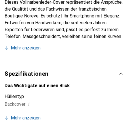
Dieses Vollnarbenleder-Cover repräsentiert die Ansprüche,
die Qualität und das Fachwissen der französischen
Boutique Noreve. Es schützt Ihr Smartphone mit Eleganz.
Entworfen von Handwerkern, die seit vielen Jahren
Experten für Lederwaren sind, passt es perfekt zu Ihrem
Telefon. Massgeschneidert, verleihen seine feinen Kurven
ihm eine echte zweite Haut. Es wird zum schicken und
Mehr anzeigen
unverzichtbaren Accessoire Ihres Smartphones.
International anerkannt für ihre hochwertigen Produkte ist
die Marke Noreve eine sichere Wahl für eine
anspruchsvolle Kundschaft.
Spezifikationen
Das Wichtigste auf einen Blick
Hüllentyp
i
Backcover
Mehr anzeigen