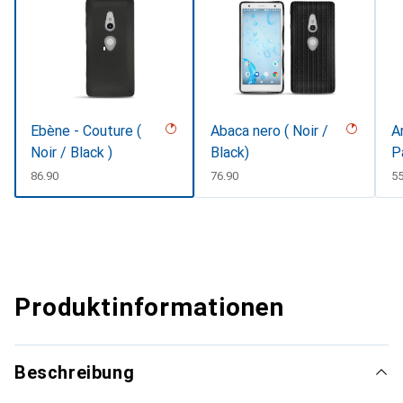
Ebène - Couture (
Abaca nero ( Noir /
A
Noir / Black )
Black)
P
CHF
86.90
CHF
76.90
C
55
Produktinformationen
Beschreibung