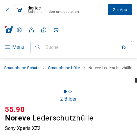
digitec
Zur App
Schneller finden und bestellen
Einstellungen
Kundenkonto
Vergleichslisten
Merklisten
Warenkorb
Navigation nach Kategorien
Menü
Suche
Smartphone Schutz
Smartphone Hülle
Noreve Lederschutzhülle
2 Bilder
CHF
55.90
Noreve
Lederschutzhülle
Sony Xperia XZ2