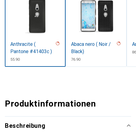
Anthracite (
Abaca nero ( Noir /
A
Pantone #41403c )
Black)
C
86
CHF
55.90
CHF
76.90
Produktinformationen
Beschreibung