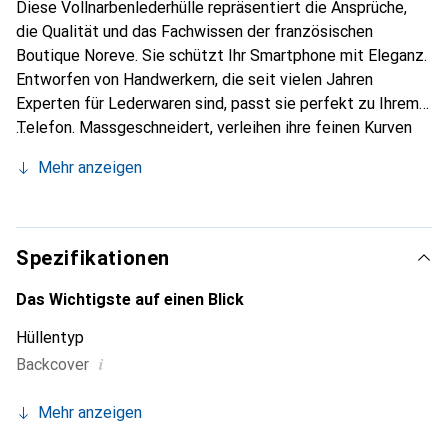
Diese Vollnarbenlederhülle repräsentiert die Ansprüche,
die Qualität und das Fachwissen der französischen
Boutique Noreve. Sie schützt Ihr Smartphone mit Eleganz.
Entworfen von Handwerkern, die seit vielen Jahren
Experten für Lederwaren sind, passt sie perfekt zu Ihrem
Telefon. Massgeschneidert, verleihen ihre feinen Kurven
ihr eine echte zweite Haut. Sie wird zum schicken und
Mehr anzeigen
unverzichtbaren Accessoire für Ihr Smartphone.
International anerkannt für ihre hochwertigen Produkte ist
die Marke Noreve eine sichere Wahl für eine
anspruchsvolle Kundschaft.
Spezifikationen
Das Wichtigste auf einen Blick
Hüllentyp
i
Backcover
Mehr anzeigen