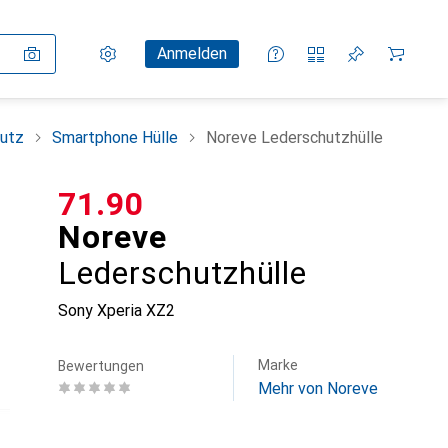
Einstellungen
Kundenkonto
Vergleichslisten
Merklisten
Warenkorb
Anmelden
utz
Smartphone Hülle
Noreve Lederschutzhülle
CHF
71.90
Noreve
Lederschutzhülle
Sony Xperia XZ2
Marke
Bewertungen
Mehr von Noreve