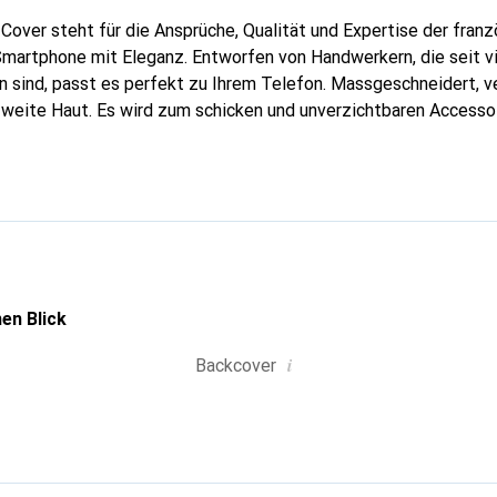
Cover steht für die Ansprüche, Qualität und Expertise der fran
Smartphone mit Eleganz. Entworfen von Handwerkern, die seit v
 sind, passt es perfekt zu Ihrem Telefon. Massgeschneidert, ve
weite Haut. Es wird zum schicken und unverzichtbaren Accessoi
nal anerkannt für ihre hochwertigen Produkte ist die Marke Nor
volle Kundschaft.
en Blick
i
Backcover