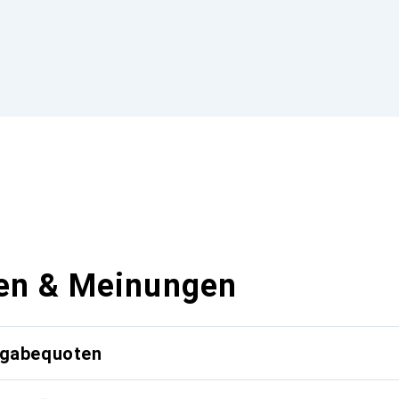
en & Meinungen
kgabequoten