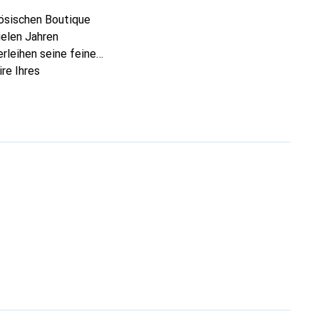
zösischen Boutique
ielen Jahren
rleihen seine feinen
re Ihres
eve eine sichere