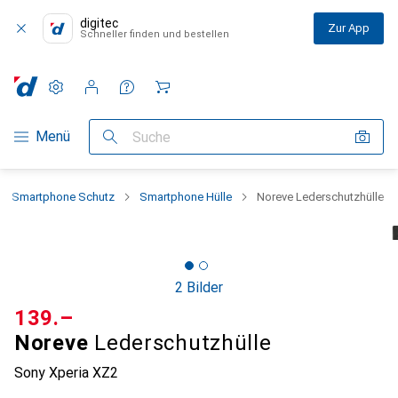
digitec
Zur App
Schneller finden und bestellen
Einstellungen
Kundenkonto
Vergleichslisten
Merklisten
Warenkorb
Navigation nach Kategorien
Menü
Suche
Smartphone Schutz
Smartphone Hülle
Noreve Lederschutzhülle
2 Bilder
CHF
139.–
Noreve
Lederschutzhülle
Sony Xperia XZ2