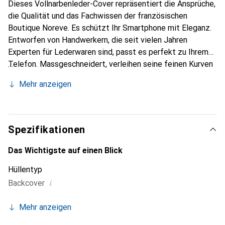
Dieses Vollnarbenleder-Cover repräsentiert die Ansprüche,
die Qualität und das Fachwissen der französischen
Boutique Noreve. Es schützt Ihr Smartphone mit Eleganz.
Entworfen von Handwerkern, die seit vielen Jahren
Experten für Lederwaren sind, passt es perfekt zu Ihrem
Telefon. Massgeschneidert, verleihen seine feinen Kurven
ihm eine echte zweite Haut. Es wird zum schicken und
Mehr anzeigen
unverzichtbaren Accessoire für Ihr Smartphone. Die Marke
Noreve ist international für ihre hochwertigen Produkte
anerkannt und eine sichere Wahl für eine anspruchsvolle
Kundschaft.
Spezifikationen
Das Wichtigste auf einen Blick
Hüllentyp
i
Backcover
Mehr anzeigen