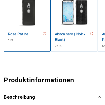
Rose Patine
Abaca nero ( Noir /
A
Black)
P
CHF
139.–
CHF
76.90
C
55
Produktinformationen
Beschreibung