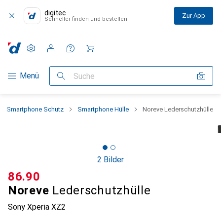
digitec
Zur App
Schneller finden und bestellen
Einstellungen
Kundenkonto
Vergleichslisten
Merklisten
Warenkorb
Navigation nach Kategorien
Menü
Suche
Smartphone Schutz
Smartphone Hülle
Noreve Lederschutzhülle
2 Bilder
CHF
86.90
Noreve
Lederschutzhülle
Sony Xperia XZ2