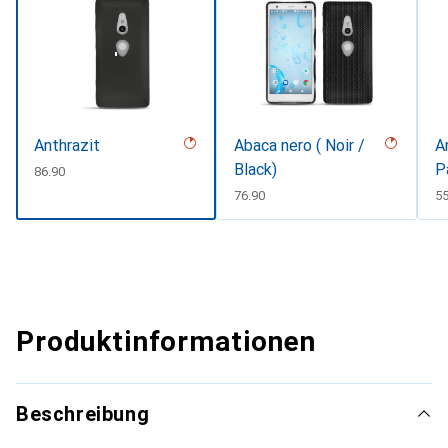
Anthrazit
Abaca nero ( Noir /
A
Black)
P
CHF
86.90
CHF
76.90
C
55
Produktinformationen
Beschreibung