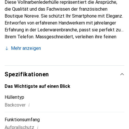
Diese Vollnarbenlederhülle repräsentiert die Ansprüche,
die Qualität und das Fachwissen der französischen
Boutique Noreve. Sie schützt Ihr Smartphone mit Eleganz.
Entworfen von erfahrenen Handwerkern mit jahrelanger
Erfahrung in der Lederwarenbranche, passt sie perfekt zu
Ihrem Telefon. Massgeschneidert, verleihen ihre feinen
Kurven ihr eine echte zweite Haut. Sie wird zum schicken
Mehr anzeigen
und unverzichtbaren Accessoire für Ihr Smartphone. Die
Marke Noreve ist international anerkannt für ihre
hochwertigen Produkte und eine zuverlässige Wahl für
eine anspruchsvolle Kundschaft.
Spezifikationen
Das Wichtigste auf einen Blick
Hüllentyp
i
Backcover
Funktionsumfang
i
Aufprallschutz