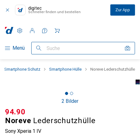
digitec
Zur App
Schneller finden und bestellen
Einstellungen
Kundenkonto
Vergleichslisten
Merklisten
Warenkorb
Navigation nach Kategorien
Menü
Suche
Smartphone Schutz
Smartphone Hülle
Noreve Lederschutzhülle
2 Bilder
CHF
94.90
Noreve
Lederschutzhülle
Sony Xperia 1 IV