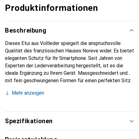
Produktinformationen
Beschreibung
Dieses Etui aus Vollleder spiegelt die anspruchsvolle
Qualität des französischen Hauses Noreve wider. Es bietet
eleganten Schutz für Ihr Smartphone. Seit Jahren von
Experten der Lederverarbeitung hergestellt, ist es die
ideale Ergänzung zu Ihrem Gerät. Massgeschneidert und
mit fein geschwungenen Formen für einen perfekten Sitz.
Ein elegantes Accessoire und das ideale Gewand für Ihr
Mehr anzeigen
Smartphone. Die Marke Noreve ist international für ihre
hochwertigen Produkte bekannt und stets eine gute Wahl
für den anspruchsvollen Kunden.
Spezifikationen