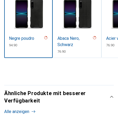
Negre poudro
Abaca Nero,
Acier 
Schwarz
CHF
94.90
CHF
76.90
CHF
76.90
Ähnliche Produkte mit besserer
Verfügbarkeit
Alle anzeigen